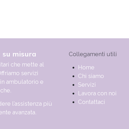
a su misura
Collegamenti utili
tari che mette al
​​​​​​​​​​​​​​​​H​o​m​e
ffriamo servizi
Chi siamo
 in ambulatorio e
Servizi
iche.
Lavora con noi
Contattaci
ere l’assistenza più
nte avanzata.