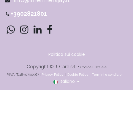
+3902821801
Politica sui cookie
Copyright © J-Care srl •
Codice Fiscale e
P.IVA IT11830790967 |
Privacy Policy
|
Cookie Policy
|
Termini e condizioni
Italiano