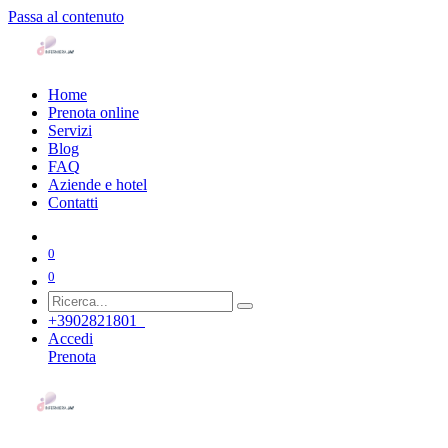
Passa al contenuto
Home
Prenota online
Servizi
Blog
FAQ
Aziende e hotel
Contatti
0
0
+3902821801
Accedi
Prenota