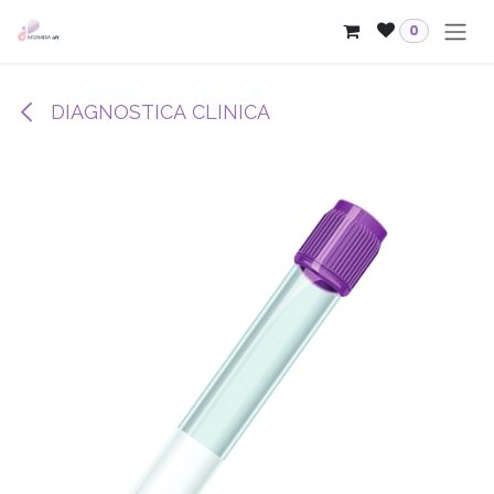
Passa al contenuto
0
DIAGNOSTICA CLINICA