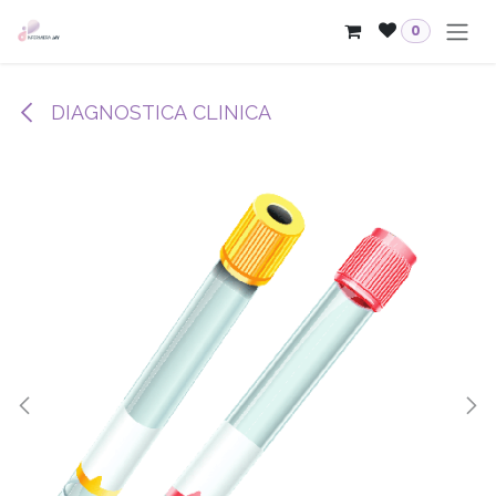
Passa al contenuto
0
DIAGNOSTICA CLINICA