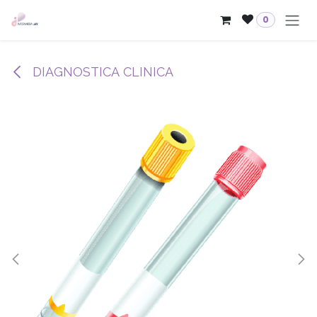
Passa al contenuto
0
DIAGNOSTICA CLINICA