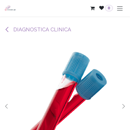
Passa al contenuto
0
DIAGNOSTICA CLINICA