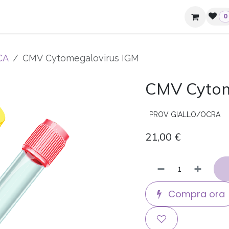
ziende e hotel
Contatti
0
CA
CMV Cytomegalovirus IGM
CMV Cytom
PROV GIALLO/OCRA
21,00
€
Compra ora