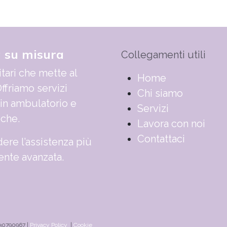
a su misura
Collegamenti utili
tari che mette al
​​​​​​​​​​​​​​​​H​o​m​e
ffriamo servizi
Chi siamo
 in ambulatorio e
Servizi
iche.
Lavora con noi
Contattaci
ere l’assistenza più
nte avanzata.
830790967 |
Privacy Policy
|
Cookie