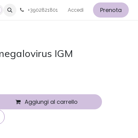
Prenota
+3902821801
Accedi
egalovirus IGM
Aggiungi al carrello