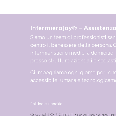
InfermieraJay® – Assistenz
Siamo un team di professionisti sani
centro il benessere della persona. O
infermieristici e medici a domicilio,
presso strutture aziendali e scolast
Ci impegniamo ogni giorno per rend
accessibile, umana e tecnologicame
Politica sui cookie
Copyright © J-Care srl •
Codice Fiscale e P.IVA IT11