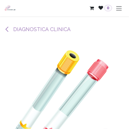
Passa al contenuto
0
DIAGNOSTICA CLINICA