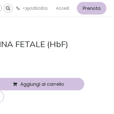
Prenota
+3902821801
Accedi
NA FETALE (HbF)
Aggiungi al carrello