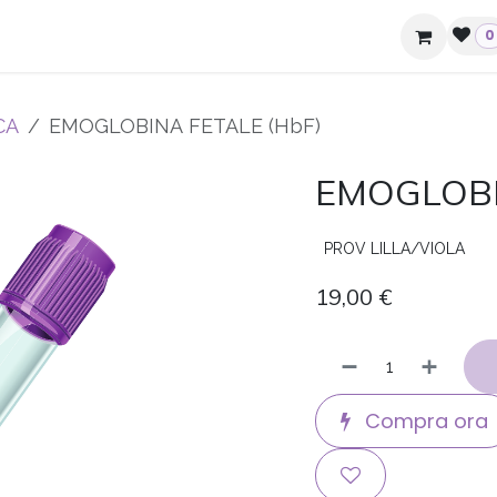
ziende e hotel
Contatti
0
CA
EMOGLOBINA FETALE (HbF)
EMOGLOBI
PROV LILLA/VIOLA
19,00
€
Compra ora