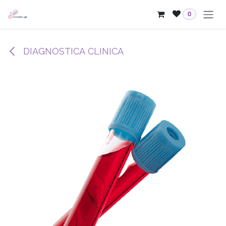
Passa al contenuto
0
DIAGNOSTICA CLINICA