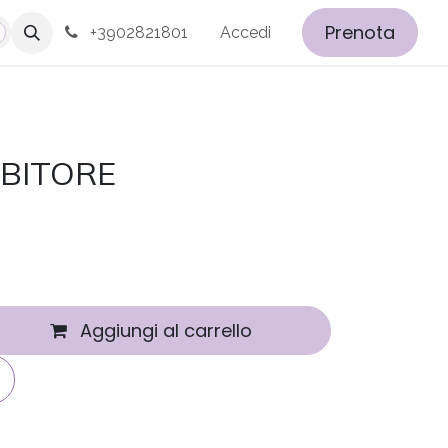
Prenota
+3902821801
Accedi
IBITORE
Aggiungi al carrello