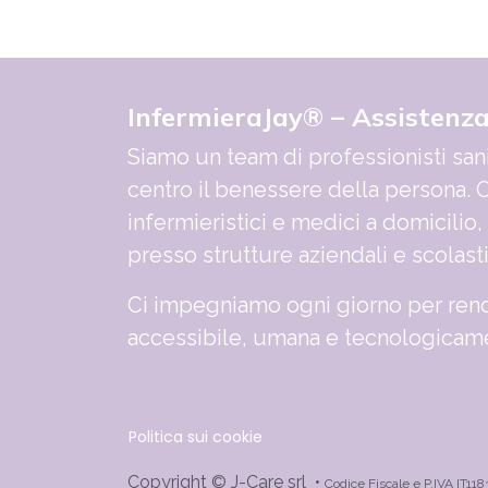
InfermieraJay® – Assistenz
Siamo un team di professionisti sani
centro il benessere della persona. O
infermieristici e medici a domicilio,
presso strutture aziendali e scolast
Ci impegniamo ogni giorno per rend
accessibile, umana e tecnologicame
Politica sui cookie
Copyright © J-Care srl •
Codice Fiscale e P.IVA IT11