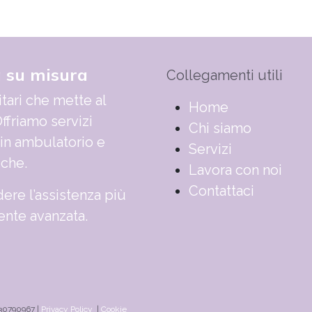
a su misura
Collegamenti utili
tari che mette al
​​​​​​​​​​​​​​​​H​o​m​e
ffriamo servizi
Chi siamo
 in ambulatorio e
Servizi
iche.
Lavora con noi
Contattaci
ere l’assistenza più
nte avanzata.
830790967 |
Privacy Policy
|
Cookie