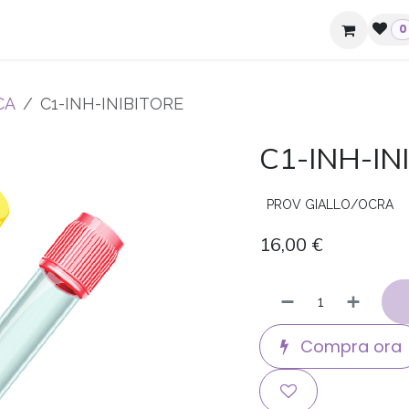
ziende e hotel
Contatti
0
CA
C1-INH-INIBITORE
C1-INH-IN
PROV GIALLO/OCRA
16,00
€
Compra ora