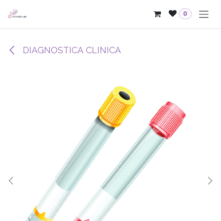
Passa al contenuto
0
DIAGNOSTICA CLINICA