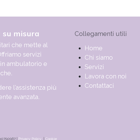
a su misura
Collegamenti utili
tari che mette al
​​​​​​​​​​​​​​​​H​o​m​e
ffriamo servizi
Chi siamo
 in ambulatorio e
Servizi
iche.
Lavora con noi
Contattaci
ere l’assistenza più
nte avanzata.
830790967 |
Privacy Policy
|
Cookie