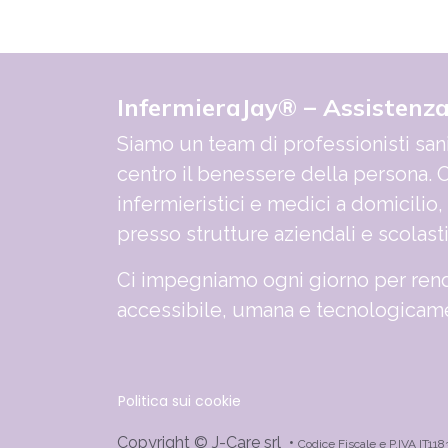
InfermieraJay® – Assistenz
Siamo un team di professionisti sani
centro il benessere della persona. O
infermieristici e medici a domicilio,
presso strutture aziendali e scolast
Ci impegniamo ogni giorno per rend
accessibile, umana e tecnologicame
Politica sui cookie
Copyright © J-Care srl •
Codice Fiscale e P.IVA IT11