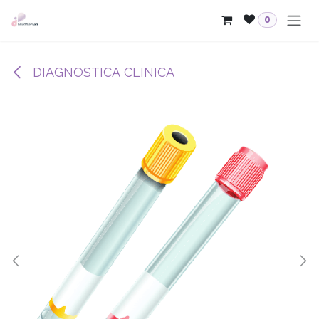
Passa al contenuto
0
DIAGNOSTICA CLINICA