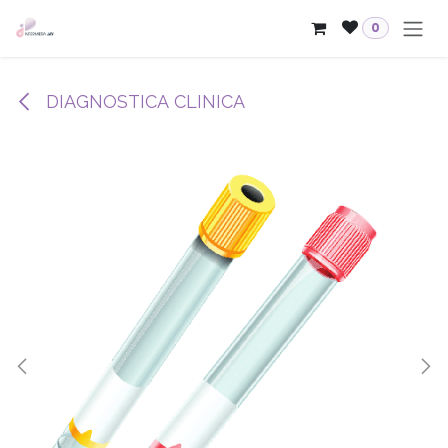
Passa al contenuto
0
DIAGNOSTICA CLINICA