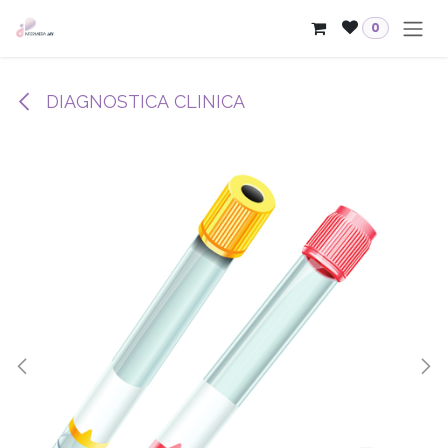
Passa al contenuto
0
DIAGNOSTICA CLINICA