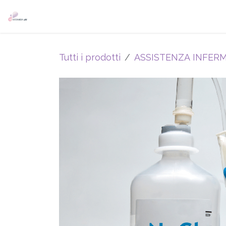
Passa al contenuto
Home
Prenota online
Servizi
Blog
FAQ
A
Tutti i prodotti
ASSISTENZA INFERM