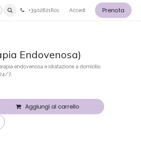
Prenota
+3902821801
Accedi
apia Endovenosa)
erapia endovenosa e idratazione a domicilio
h24/7.
Aggiungi al carrello