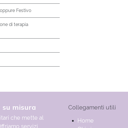
oppure
Festivo
ione di terapia
o
a su misura
Collegamenti utili
tari che mette al
​​​​​​​​​​​​​​​​H​o​m​e
ffriamo servizi