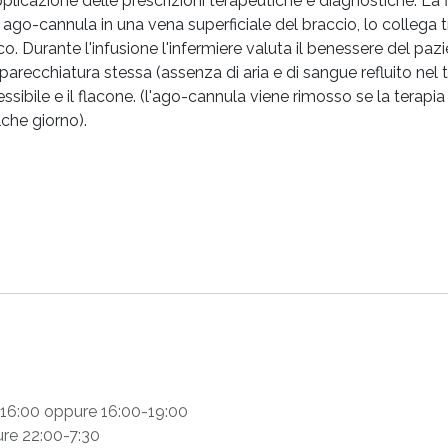
pplicazione delle prescrizioni terapeutiche e diagnostiche. La f
ago-cannula in una vena superficiale del braccio, lo collega tra
 Durante l'infusione l'infermiere valuta il benessere del pazi
parecchiatura stessa (assenza di aria e di sangue refluito nel t
essibile e il flacone. (l'ago-cannula viene rimosso se la tera
lche giorno).
-16:00
oppure
16:00-19:00
ure
22:00-7:30