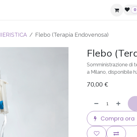
ziende e hotel
Contatti
0
IERISTICA
Flebo (Terapia Endovenosa)
Flebo (Ter
Somministrazione di t
a Milano, disponibile 
70,00
€
Compra ora