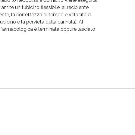
lebo (o fleboclisi) a domicilio viene eseguita
mite un tubicino flessibile, al recipiente
ente, la correttezza di tempo e velocità di
ubicino e la pervietà della cannula). Al
pia farmacologica è terminata oppure lasciato