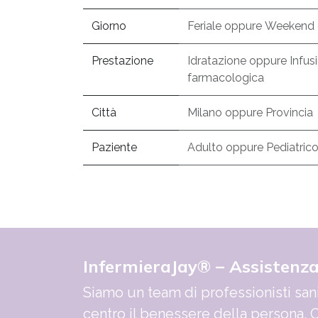
Giorno
Feriale
oppure
Weekend
Prestazione
Idratazione
oppure
Infus
farmacologica
Città
Milano
oppure
Provincia
Paziente
Adulto
oppure
Pediatric
InfermieraJay® – Assistenz
Siamo un team di professionisti sani
centro il benessere della persona. O