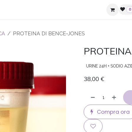
ziende e hotel
Contatti
0
CA
PROTEINA DI BENCE-JONES
PROTEINA
URINE 24H + SODIO AZ
38,00
€
Compra ora