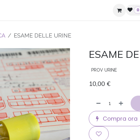
ziende e hotel
Contatti
0
CA
ESAME DELLE URINE
ESAME DE
PROV URINE
10,00
€
Compra ora