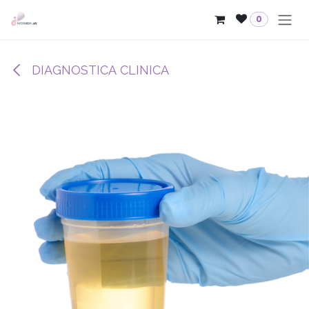
Passa al contenuto
0
DIAGNOSTICA CLINICA