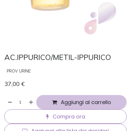
AC.IPPURICO/METIL-IPPURICO
PROV URINE
37,00
€
Aggiungi al carrello
Compra ora
Aggiungi alla lista dei desideri