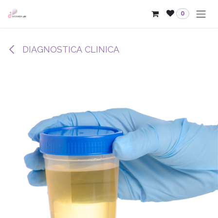
Passa al contenuto
0
DIAGNOSTICA CLINICA