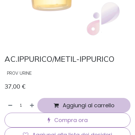
AC.IPPURICO/METIL-IPPURICO
PROV URINE
37,00
€
Aggiungi al carrello
Compra ora
Aggiungi alla lista dei desideri