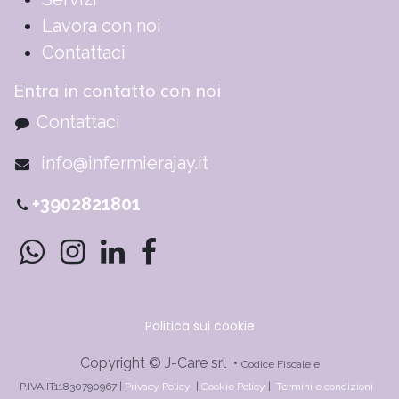
Lavora con noi
Contattaci
Entra in contatto con noi
Contattaci
info@infermierajay.it
+3902821801
Politica sui cookie
Copyright © J-Care srl •
Codice Fiscale e
P.IVA IT11830790967 |
Privacy Policy
|
Cookie Policy
|
Termini e condizioni