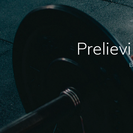
Preliev
B