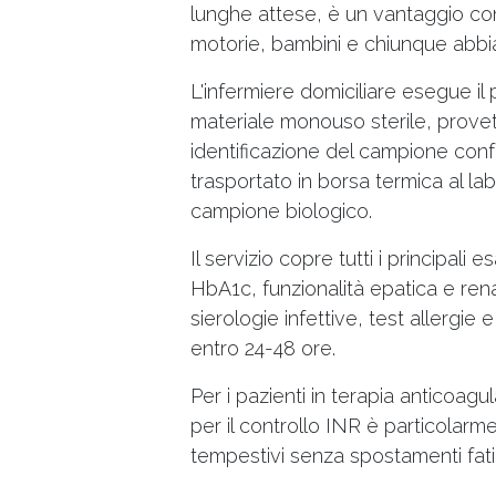
lunghe attese, è un vantaggio con
motorie, bambini e chiunque abbia 
L'infermiere domiciliare esegue il 
materiale monouso sterile, provett
identificazione del campione confo
trasportato in borsa termica al la
campione biologico.
Il servizio copre tutti i principali
HbA1c, funzionalità epatica e rena
sierologie infettive, test allergie e
entro 24-48 ore.
Per i pazienti in terapia anticoagu
per il controllo INR è particolar
tempestivi senza spostamenti fati