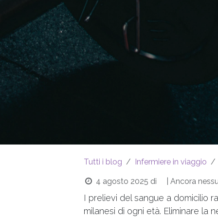
Tutti i blog
Infermiere in viaggio
4 agosto 2025
di
| Ancora nes
I prelievi del sangue a domicilio
milanesi di ogni età. Eliminare la 