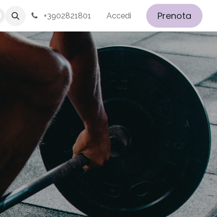
Prenota
+3902821801
Accedi