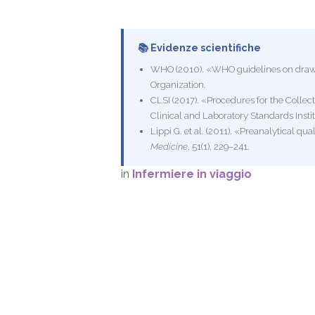
📚 Evidenze scientifiche
WHO (2010). «WHO guidelines on drawi
Organization.
CLSI (2017). «Procedures for the Collec
Clinical and Laboratory Standards Instit
Lippi G. et al. (2011). «Preanalytical qu
Medicine
, 51(1), 229–241.
in
Infermiere in viaggio
Accedi
per lasci
InfermieraJay® – Assistenz