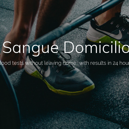
i Sangue Domicili
lood tests without leaving home, with results in 24 hou