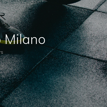
o Milano
rs