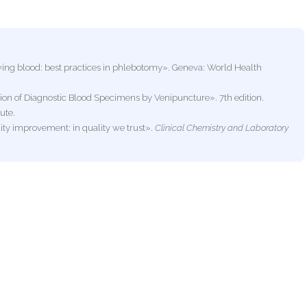
ng blood: best practices in phlebotomy». Geneva: World Health
tion of Diagnostic Blood Specimens by Venipuncture». 7th edition.
ute.
ality improvement: in quality we trust».
Clinical Chemistry and Laboratory
are un commento
a su misura
Collegamenti utili