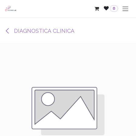
Passa al contenuto
0
DIAGNOSTICA CLINICA