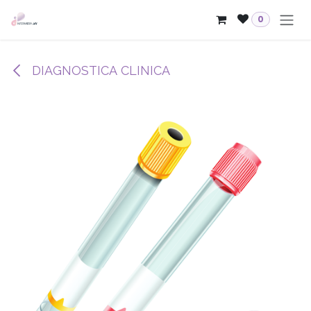
Passa al contenuto
0
DIAGNOSTICA CLINICA