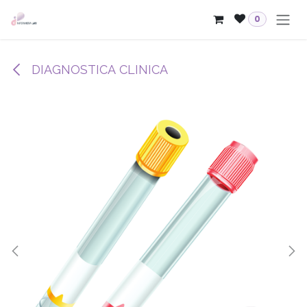
Passa al contenuto
0
DIAGNOSTICA CLINICA