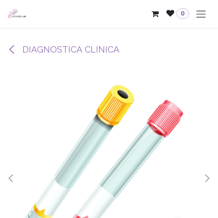
Passa al contenuto
0
DIAGNOSTICA CLINICA