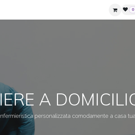
ziende e hotel
Contatti
0
IERE A DOMICILIO
infermieristica personalizzata comodamente a casa tu