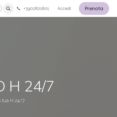
Prenota
+3902821801
Accedi
 H 24/7
a tua H 24/7