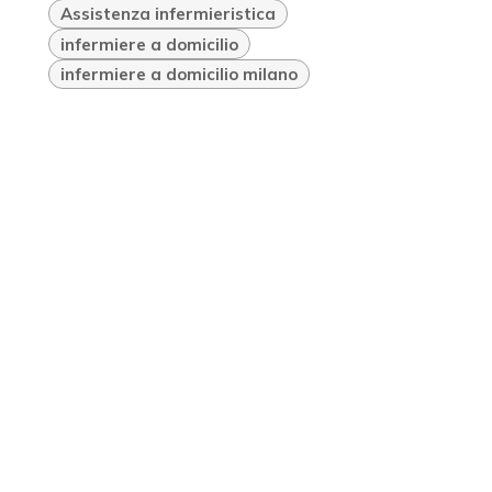
Assistenza infermieristica
infermiere a domicilio
infermiere a domicilio milano
I NOSTRI BLOG
Infermiere a domicilio
IV vitamin drip - ricostituenti
a domicilio
Infermiere in viaggio
ARCHIVIO