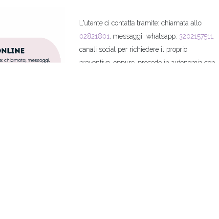
L'utente ci contatta tramite: chiamata allo
02821801
, messaggi whatsapp:
3202157511
,
canali social per richiedere il proprio
preventivo, oppure, procede in autonomia con
la ricerca di ogni singolo esame
aggiungendolo al carrello.
Tramite il nostro sito web, l’utente, può
cercare tutti gli esami prescritti dal medico,
creandosi il proprio preventivo in totale
autonomia, o richiederci di creare il
preventivo inviandoci la lista o la
prescrizione anche tramite whatsapp:
3202157511
. Sarà possibile pagare con carta
di credito o PayPal, oppure, richiedendolo, con
bonifico bancario.