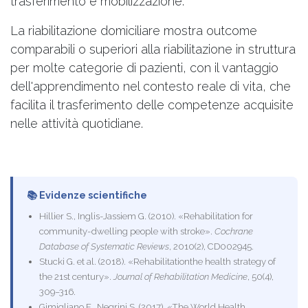
trasferimento e mobilizzazione.
La riabilitazione domiciliare mostra outcome
comparabili o superiori alla riabilitazione in struttura
per molte categorie di pazienti, con il vantaggio
dell'apprendimento nel contesto reale di vita, che
facilita il trasferimento delle competenze acquisite
nelle attività quotidiane.
📚 Evidenze scientifiche
Hillier S., Inglis-Jassiem G. (2010). «Rehabilitation for
community-dwelling people with stroke».
Cochrane
Database of Systematic Reviews
, 2010(2), CD002945.
Stucki G. et al. (2018). «Rehabilitationthe health strategy of
the 21st century».
Journal of Rehabilitation Medicine
, 50(4),
309–316.
Gimigliano F., Negrini S. (2017). «The World Health